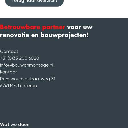
Terug naar overzicht
FAQ
Vacatures
Over ons
Betrouwbare partner
voor uw
1500+ projecten
4.9
/
5
renovatie en bouwprojecten!
Contact
+31 (0)33 200 6020
info@bouwenmontage.nl
Kantoor
Renswoudsestraatweg 31
6741 ME
,
Lunteren
Wat we doen