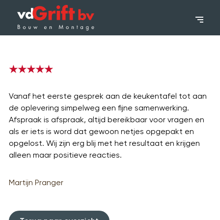
Wat we doen
★
★
★
★
★
Voor wie
Vanaf het eerste gesprek aan de keukentafel tot aan
de oplevering simpelweg een fijne samenwerking.
Projecten
Afspraak is afspraak, altijd bereikbaar voor vragen en
als er iets is word dat gewoon netjes opgepakt en
Contact
opgelost. Wij zijn erg blij met het resultaat en krijgen
alleen maar positieve reacties.
033 200 60 20
Martijn Pranger
Offerte aanvragen