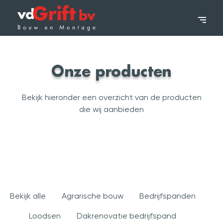
Wat we doen
Onze producten
Voor wie
Bekijk hieronder een overzicht van de producten
die wij aanbieden
Projecten
Contact
033 200 60 20
Bekijk alle
Agrarische bouw
Bedrijfspanden
Offerte aanvragen
Loodsen
Dakrenovatie bedrijfspand