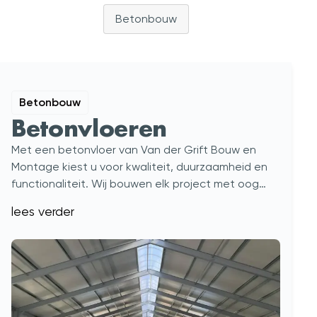
Betonbouw
FAQ
Vacatures
Over ons
1500+ projecten
4.9
/
5
Betonbouw
Betonvloeren
Met een betonvloer van Van der Grift Bouw en
Montage kiest u voor kwaliteit, duurzaamheid en
functionaliteit. Wij bouwen elk project met oog
voor detail en uw specifieke wensen.
lees verder