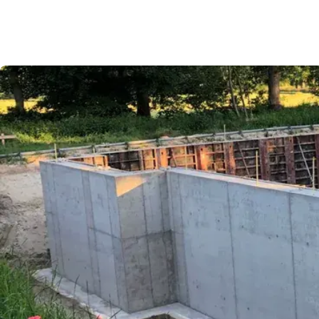
FAQ
Vacatures
Over ons
1500+ projecten
4.9
/
5