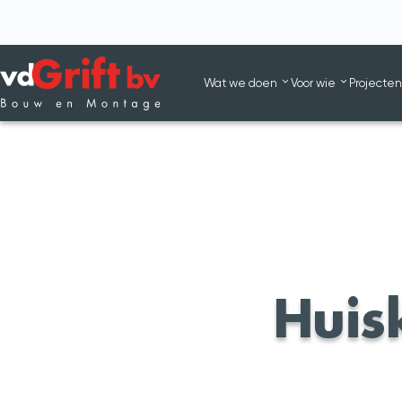
Wat we doen
Voor wie
Projecte
Wat we doen
Voor wie
Projecten
Contact
Huis
033 200 60 20
Offerte aanvragen