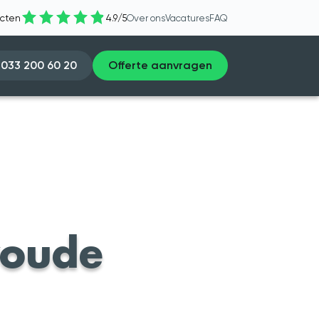
ecten
4.9
/
5
Over ons
Vacatures
FAQ
033 200 60 20
Offerte aanvragen
woude