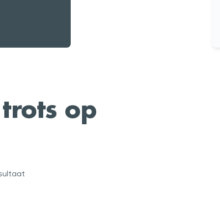
trots op
esultaat