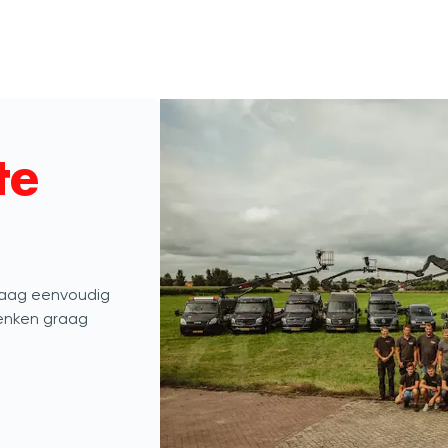
te
raag eenvoudig
denken graag