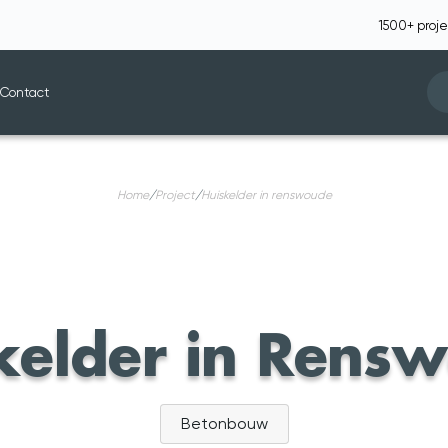
1500+ proj
n
Contact
home
/
project
/
huiskelder in renswoude
kelder in Rens
Betonbouw